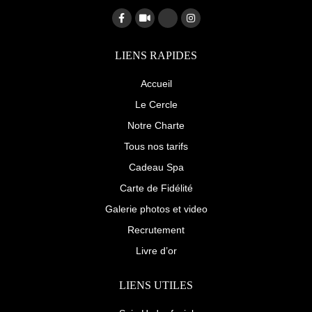
F
V
G
I
a
i
o
n
c
d
o
s
e
e
g
t
b
o
l
a
LIENS RAPIDES
o
e
g
o
-
r
k
p
a
Accueil
-
l
m
f
u
Le Cercle
s
-
Notre Charte
g
Tous nos tarifs
Cadeau Spa
Carte de Fidélité
Galerie photos et video
Recrutement
Livre d’or
LIENS UTILES