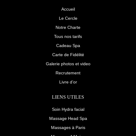
o
-
r
k
p
a
Accueil
-
l
m
f
u
Le Cercle
s
-
Notre Charte
g
Tous nos tarifs
Cadeau Spa
Carte de Fidélité
Galerie photos et video
Recrutement
Livre d’or
LIENS UTILES
Soin Hydra facial
Massage Head Spa
Massages à Paris