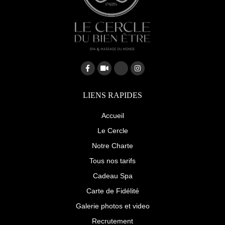
F
V
G
I
a
i
o
n
c
d
o
s
e
e
g
t
b
o
l
a
LIENS RAPIDES
o
e
g
o
-
r
k
p
a
Accueil
-
l
m
f
u
Le Cercle
s
-
Notre Charte
g
Tous nos tarifs
Cadeau Spa
Carte de Fidélité
Galerie photos et video
Recrutement