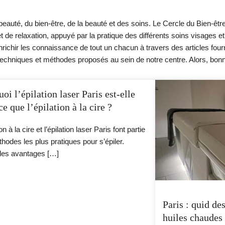
eauté, du bien-être, de la beauté et des soins. Le Cercle du Bien-être 
de relaxation, appuyé par la pratique des différents soins visages 
chir les connaissance de tout un chacun à travers des articles fourni
 techniques et méthodes proposés au sein de notre centre. Alors, bo
e
age
Page
Page
Page
Page
Page
Page
Page
Page
Page
Page
Page
Pa
oi l’épilation laser Paris est-elle
ce que l’épilation à la cire ?
ion à la cire et l’épilation laser Paris font partie
hodes les plus pratiques pour s’épiler.
les avantages […]
Paris : quid de
huiles chaudes