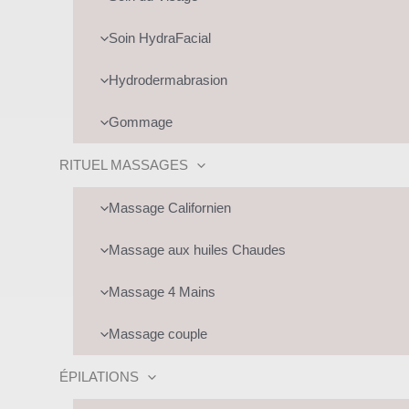
UTATEUR
Soin HydraFacial
UTATEUR
Hydrodermabrasion
UTATEUR
Gommage
UTATEUR
RITUEL MASSAGES
Massage Californien
Massage aux huiles Chaudes
Massage 4 Mains
UTATEUR
Massage couple
ÉPILATIONS